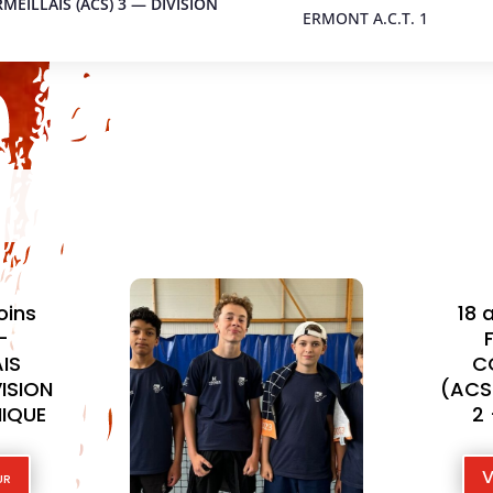
MEILLAIS (ACS) 3 — DIVISION
ERMONT A.C.T. 1
18 ans et moins
Femme —
CORMEILLAIS
(ACS) 1 — DIVISION
2 — POULE A
Voir le joueur