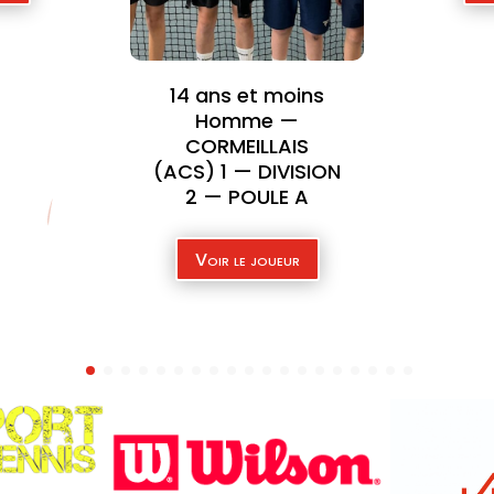
oins
18 
—
IS
C
VISION
 A
DI
ur
V