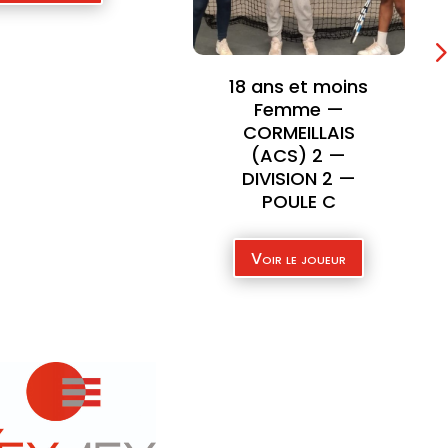
ans et moins
Femme —
ORMEILLAIS
(ACS) 2 —
VISION 2 —
POULE C
oir le joueur