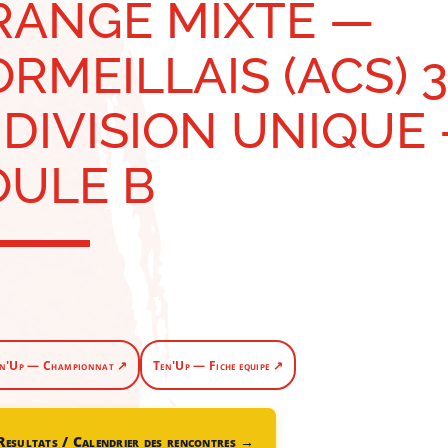
RANGE MIXTE —
RMEILLAIS (ACS) 
 DIVISION UNIQUE
OULE B
n'Up — Championnat ↗
Ten'Up — Fiche equipe ↗
Resultats / Calendrier des rencontres →