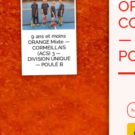
O
CO
—
9 ans et moins
ORANGE Mixte —
CORMEILLAIS
P
(ACS) 3 —
DIVISION UNIQUE
— POULE B
Te