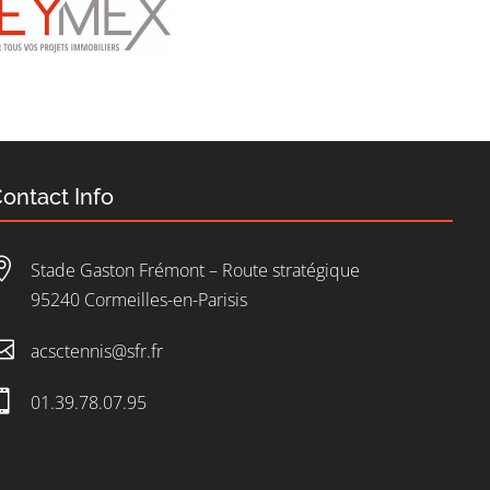
ontact Info

Stade Gaston Frémont – Route stratégique
95240 Cormeilles-en-Parisis

acsctennis@sfr.fr

01.39.78.07.95