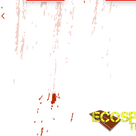
14 ans et m
Homme 
CORMEILLA
(ACS) 1 — DI
2 — POULE
Voir le joue