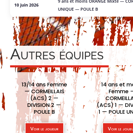
9 ans et moins ORANGE Mixte — COR
10 juin 2026
UNIQUE — POULE B
Autres équipes
14 ans et moins
Femme —
CORMEILLAIS
(ACS) 1 — DIVISION
1 — POULE UNIQUE
Voir le joueur