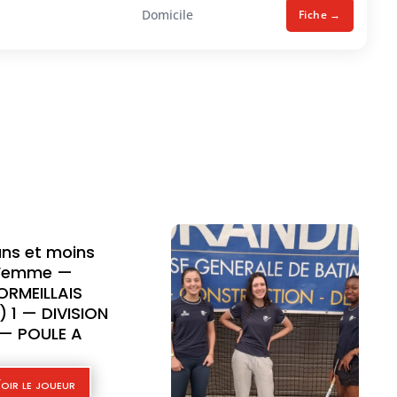
Domicile
Fiche →
18 ans et moins
Homme —
CORMEILLAIS
(ACS) 1 — DIVISION
1 — POULE B
Voir le joueur