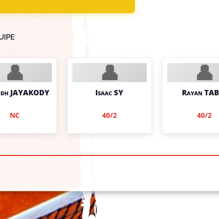
uipe
👤
👤
👤
odh JAYAKODY
Isaac SY
Rayan TAB
NC
40/2
40/2