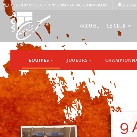
01.39.78.07.95
CLUB FFT N° 57950074 - ACS CORMEILLAIS
acscten
ACCUEIL
LE CLUB
EQUIPES
JOUEURS
CHAMPIONN
▼
▼
9