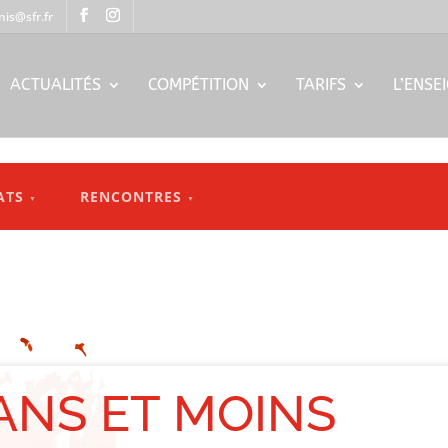
nis@sfr.fr
ACTUALITÉS
COMPÉTITION
TARIFS
L’ENSE
ATS
RENCONTRES
▼
▼
 ANS ET MOINS