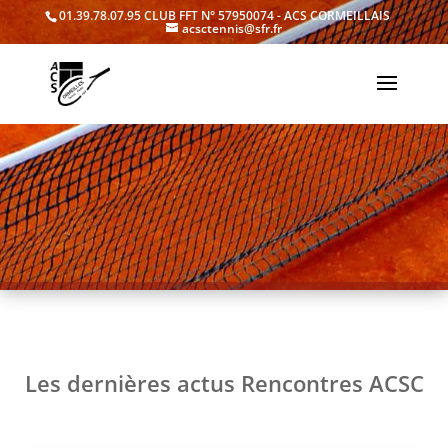
01.39.78.07.95
CLUB FFT N° 57950074 - ACS CORMEILLAIS
acsctennis@sfr.fr
Les dernières actus Rencontres ACSC