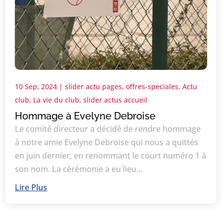
10 Sep, 2024
|
slider actu pages
,
offres-speciales
,
Actu
club
,
La vie du club
,
slider actus accueil
Hommage à Evelyne Debroise
Le comité directeur a décidé de rendre hommage
à notre amie Evelyne Debroise qui nous a quittés
en juin dernier, en renommant le court numéro 1 à
son nom. La cérémonie a eu lieu...
Lire Plus