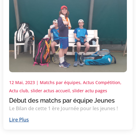
12 Mai, 2023
|
Matchs par équipes
,
Actus Compétition
,
Actu club
,
slider actus accueil
,
slider actu pages
Début des matchs par équipe Jeunes
Le Bilan de cette 1 ère Journée pour les jeunes !
Lire Plus