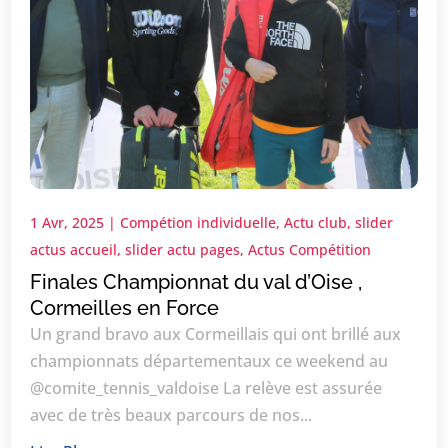
1 Avr, 2025
|
Compétion individuelle
,
Actu club
,
slider
actus accueil
,
slider actu pages
,
Actus Compétition
Finales Championnat du val d’Oise ,
Cormeilles en Force
Un grand bravo aux Cormeillais qui ont brillé aux
championnats départementaux ce weekend au
@comite_tennis_valdoise La relève est assurée
avec de très beaux parcours de nos...