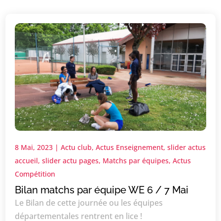
8 Mai, 2023
|
Actu club
,
Actus Enseignement
,
slider actus
accueil
,
slider actu pages
,
Matchs par équipes
,
Actus
Compétition
Bilan matchs par équipe WE 6 / 7 Mai
Le Bilan de cette journée ou les équipes
départementales rentrent en lice !