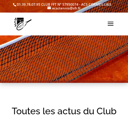
01.39.78.07.95
CLUB FFT N° 57950074 - ACS CORMEILLAIS
acsctennis@sfr.fr
Toutes les actus du Club