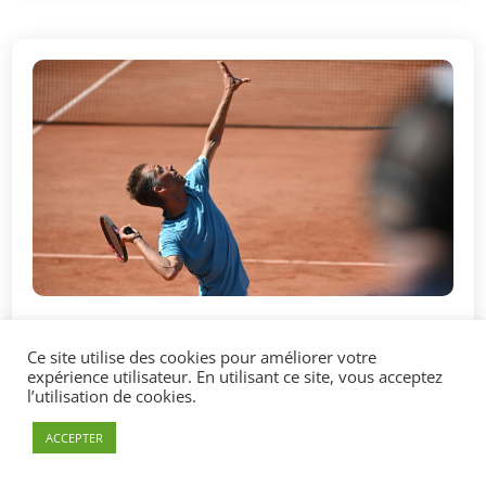
29 Mar, 2023
|
Actus Enseignement
,
La vie du club
,
slider
Ce site utilise des cookies pour améliorer votre
actus accueil
,
slider actu pages
,
Actu club
expérience utilisateur. En utilisant ce site, vous acceptez
Atelier Service
l’utilisation de cookies.
Votre 1ère balle finit toujours dans le bas du filet
ACCEPTER
et votre seconde balle n’ose jamais décoller de
votre raquette ?