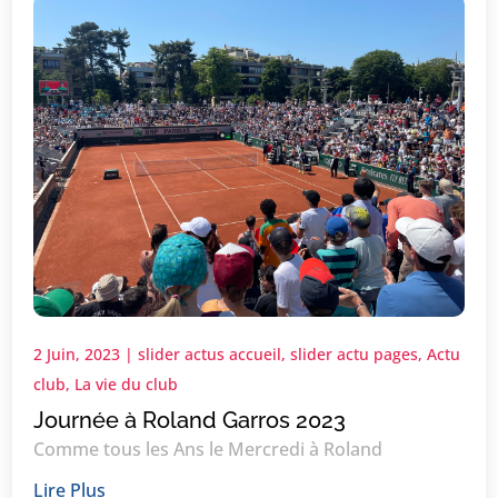
2 Juin, 2023
|
slider actus accueil
,
slider actu pages
,
Actu
club
,
La vie du club
Journée à Roland Garros 2023
Comme tous les Ans le Mercredi à Roland
Lire Plus