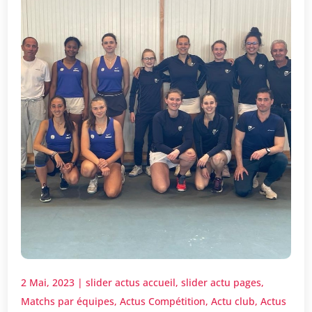
2 Mai, 2023
|
slider actus accueil
,
slider actu pages
,
Matchs par équipes
,
Actus Compétition
,
Actu club
,
Actus