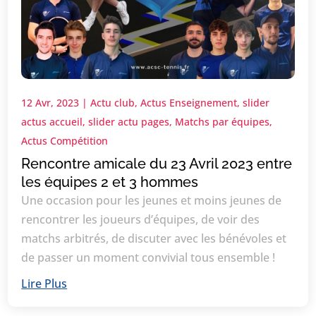
12 Avr, 2023
|
Actu club
,
Actus Enseignement
,
slider
actus accueil
,
slider actu pages
,
Matchs par équipes
,
Actus Compétition
Rencontre amicale du 23 Avril 2023 entre
les équipes 2 et 3 hommes
Une occasion pour les jeunes et moins jeunes de
rencontrer les joueurs d’équipes, de voir des
matchs arbitrés, de discuter avec les bénévoles et
de passer un moment convivial tous ensemble !
Lire Plus