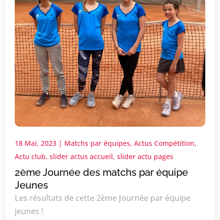
18 Mai, 2023
|
Matchs par équipes
,
Actus Compétition
,
Actu club
,
slider actus accueil
,
slider actu pages
2ème Journée des matchs par équipe
Jeunes
Les résultats de cette 2ème Journée par équipe
jeunes !