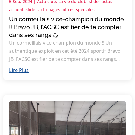
5 Sep, 2024
|
Actu club
,
La vie du club
,
slider actus
accueil
,
slider actu pages
,
offres-speciales
Un cormeillais vice-champion du monde
!! Bravo JB, l’ACSC est fier de te compter
dans ses rangs 💪
Un cormeillais vice-champion du monde !! Un
authentique exploit en cet été 2024 sportif Bravo
JB, l'ACSC est fier de te compter dans ses rangs...
Lire Plus