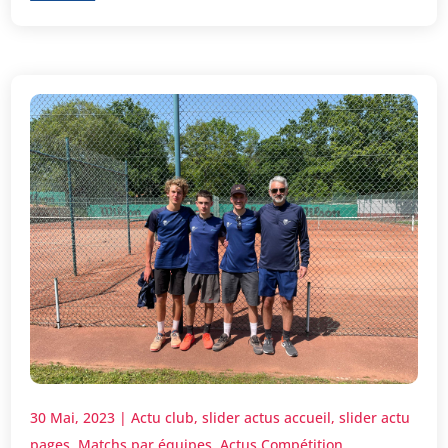
30 Mai, 2023
|
Actu club
,
slider actus accueil
,
slider actu
pages
,
Matchs par équipes
,
Actus Compétition