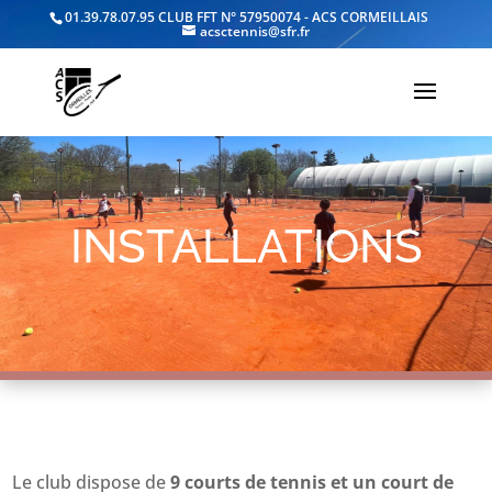
01.39.78.07.95
CLUB FFT N° 57950074 - ACS CORMEILLAIS
acsctennis@sfr.fr
INSTALLATIONS
Le club dispose de
9 courts de tennis et un court de