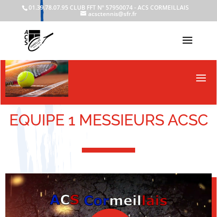
01.39.78.07.95
CLUB FFT N° 57950074 - ACS CORMEILLAIS
acsctennis@sfr.fr
EQUIPE 1 MESSIEURS ACSC