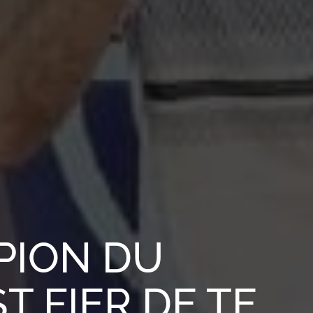
PION DU
T FIER DE TE