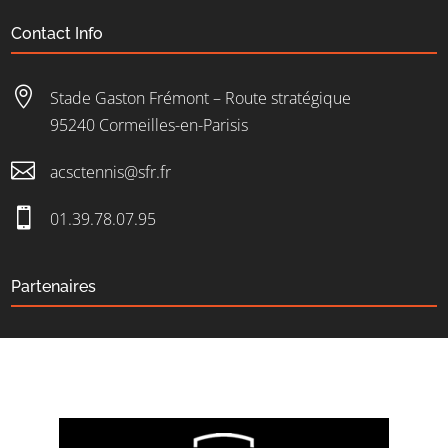
Contact Info

Stade Gaston Frémont – Route stratégique
95240 Cormeilles-en-Parisis

acsctennis@sfr.fr

01.39.78.07.95
Partenaires