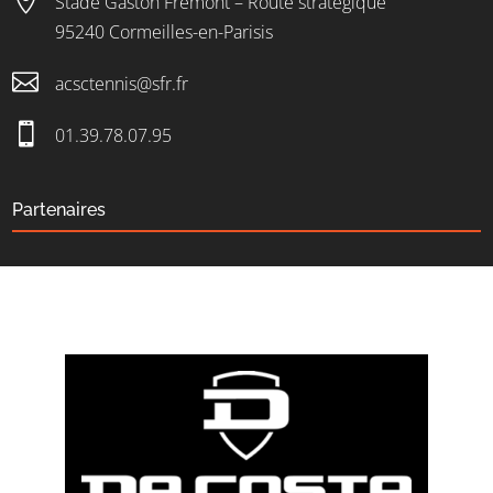

Stade Gaston Frémont – Route stratégique
95240 Cormeilles-en-Parisis

acsctennis@sfr.fr

01.39.78.07.95
Partenaires