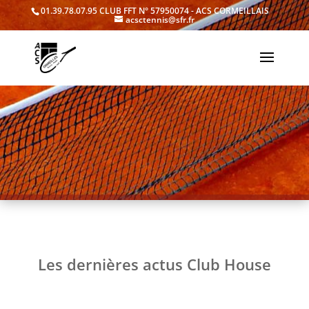
01.39.78.07.95
CLUB FFT N° 57950074 - ACS CORMEILLAIS
acsctennis@sfr.fr
Les dernières actus Club House