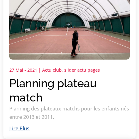
27 Mai - 2021
|
Actu club
,
slider actu pages
Planning plateau
match
Planning des plateaux matchs pour les enfants nés
entre 2013 et 2011.
Lire Plus