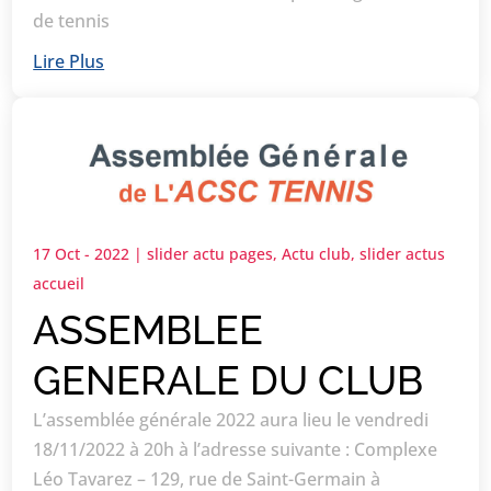
de tennis
Lire Plus
17 Oct - 2022
|
slider actu pages
,
Actu club
,
slider actus
accueil
ASSEMBLEE
GENERALE DU CLUB
L’assemblée générale 2022 aura lieu le vendredi
18/11/2022 à 20h à l’adresse suivante : Complexe
Léo Tavarez – 129, rue de Saint-Germain à