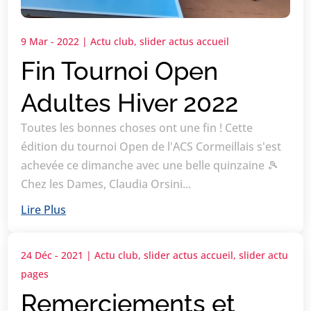
9 Mar - 2022
|
Actu club
,
slider actus accueil
Fin Tournoi Open
Adultes Hiver 2022
Toutes les bonnes choses ont une fin ! Cette
édition du tournoi Open de l'ACS Cormeillais s'est
achevée ce dimanche avec une belle quinzaine 🎾
Chez les Dames, Claudia Orsini...
Lire Plus
24 Déc - 2021
|
Actu club
,
slider actus accueil
,
slider actu
pages
Remerciements et