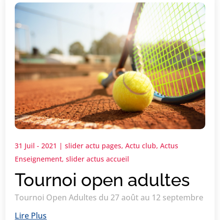
31 Juil - 2021
|
slider actu pages
,
Actu club
,
Actus
Enseignement
,
slider actus accueil
Tournoi open adultes
Tournoi Open Adultes du 27 août au 12 septembre
Lire Plus