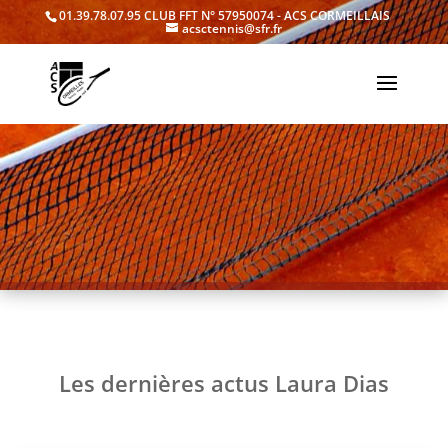
01.39.78.07.95
CLUB FFT N° 57950074 - ACS CORMEILLAIS
acsctennis@sfr.fr
Les dernières actus Laura Dias