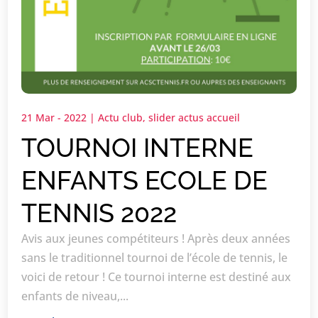
21 Mar - 2022
|
Actu club
,
slider actus accueil
TOURNOI INTERNE
ENFANTS ECOLE DE
TENNIS 2022
Avis aux jeunes compétiteurs ! Après deux années
sans le traditionnel tournoi de l’école de tennis, le
voici de retour ! Ce tournoi interne est destiné aux
enfants de niveau,...