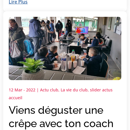
Lire Plus
12 Mar - 2022
|
Actu club
,
La vie du club
,
slider actus
accueil
Viens déguster une
crêpe avec ton coach