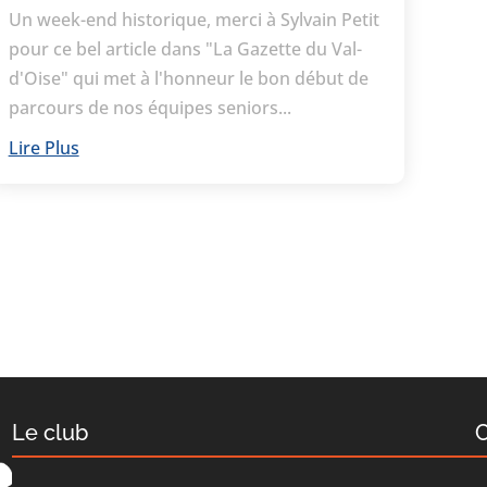
Un week-end historique, merci à Sylvain Petit
pour ce bel article dans "La Gazette du Val-
d'Oise" qui met à l'honneur le bon début de
parcours de nos équipes seniors...
Lire Plus
Le club
C