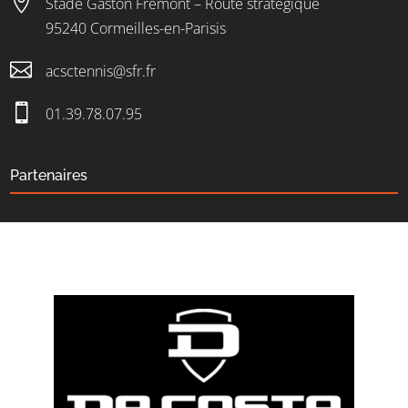

Stade Gaston Frémont – Route stratégique
95240 Cormeilles-en-Parisis

acsctennis@sfr.fr

01.39.78.07.95
Partenaires