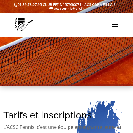
01.39.78.07.95
CLUB FFT N° 57950074 - ACS CORMEILLAIS
acsctennis@sfr.fr
Tarifs et inscriptions
L’ACSC Tennis, c’est une équipe enseignante jeune et