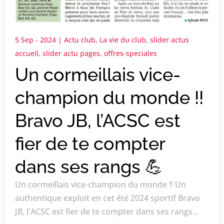
5 Sep - 2024
|
Actu club
,
La vie du club
,
slider actus
accueil
,
slider actu pages
,
offres-speciales
Un cormeillais vice-
champion du monde !!
Bravo JB, l’ACSC est
fier de te compter
dans ses rangs 💪
Un cormeillais vice-champion du monde !! Un
authentique exploit en cet été 2024 sportif Bravo
JB, l'ACSC est fier de te compter dans ses rangs...