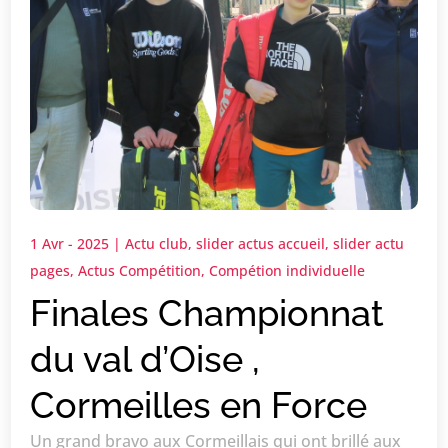
1 Avr - 2025
|
Actu club
,
slider actus accueil
,
slider actu
pages
,
Actus Compétition
,
Compétion individuelle
Finales Championnat
du val d’Oise ,
Cormeilles en Force
Un grand bravo aux Cormeillais qui ont brillé aux