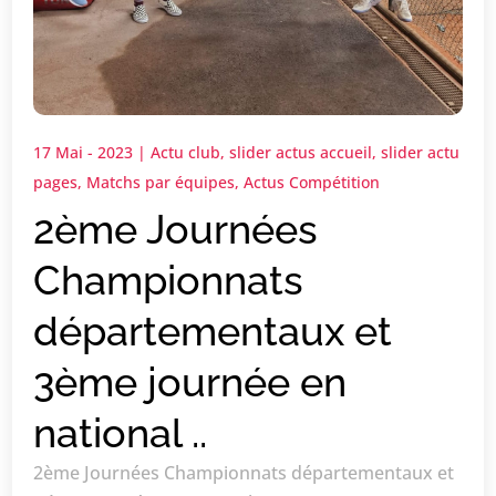
17 Mai - 2023
|
Actu club
,
slider actus accueil
,
slider actu
pages
,
Matchs par équipes
,
Actus Compétition
2ème Journées
Championnats
départementaux et
3ème journée en
national ..
2ème Journées Championnats départementaux et