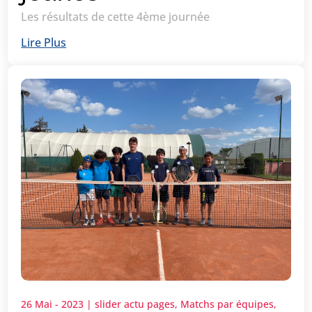
Les résultats de cette 4ème journée
Lire Plus
26 Mai - 2023
|
slider actu pages
,
Matchs par équipes
,