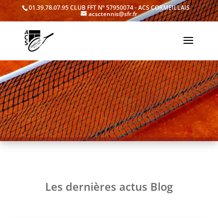
01.39.78.07.95
CLUB FFT N° 57950074 - ACS CORMEILLAIS
acsctennis@sfr.fr
Les dernières actus Blog