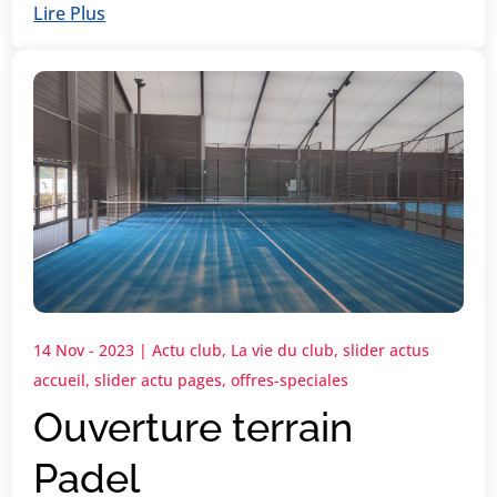
Lire Plus
14 Nov - 2023
|
Actu club
,
La vie du club
,
slider actus
accueil
,
slider actu pages
,
offres-speciales
Ouverture terrain
Padel