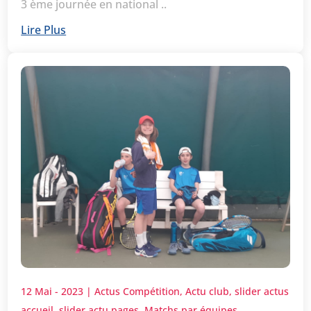
3 ème journée en national ..
Lire Plus
12 Mai - 2023
|
Actus Compétition
,
Actu club
,
slider actus
accueil
,
slider actu pages
,
Matchs par équipes