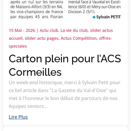
15 Mai - 2026
|
Actu club
,
La vie du club
,
slider actus
accueil
,
slider actu pages
,
Actus Compétition
,
offres-
speciales
Carton plein pour l’ACS
Cormeilles
Un week-end historique, merci à Sylvain Petit pour
ce bel article dans "La Gazette du Val-d'Oise" qui
met à l'honneur le bon début de parcours de nos
équipes seniors...
Lire Plus