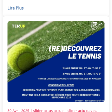
Lire Plus
30 Avr - 2025
|
slider actus accueil
,
slider actu pages
,