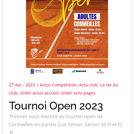
27 Avr - 2023
|
Actus Compétition
,
Actu club
,
La vie du
club
,
slider actus accueil
,
slider actu pages
Tournoi Open 2023
🎾Venez vous inscrire au tournoi open de
Cormeilles-en-parisis (Cat Sénior, Sénior 45 H et F)
🎾