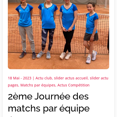
18 Mai - 2023
|
Actu club
,
slider actus accueil
,
slider actu
pages
,
Matchs par équipes
,
Actus Compétition
2ème Journée des
matchs par équipe