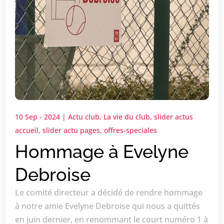
10 Sep - 2024
|
Actu club
,
La vie du club
,
slider actus
accueil
,
slider actu pages
,
offres-speciales
Hommage à Evelyne
Debroise
Le comité directeur a décidé de rendre hommage
à notre amie Evelyne Debroise qui nous a quittés
en juin dernier, en renommant le court numéro 1 à