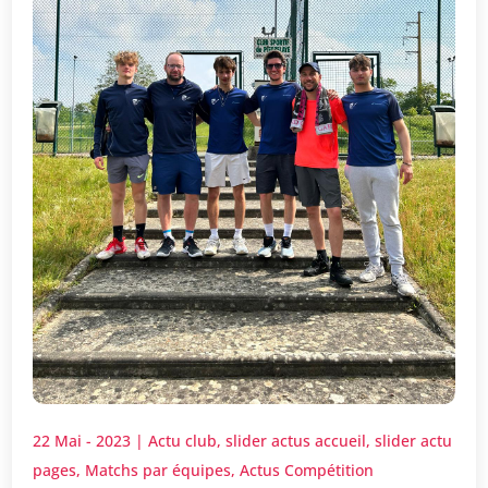
22 Mai - 2023
|
Actu club
,
slider actus accueil
,
slider actu
pages
,
Matchs par équipes
,
Actus Compétition