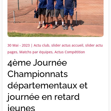
30 Mai - 2023
|
Actu club
,
slider actus accueil
,
slider actu
pages
,
Matchs par équipes
,
Actus Compétition
4ème Journée
Championnats
départementaux et
journée en retard
jeunes